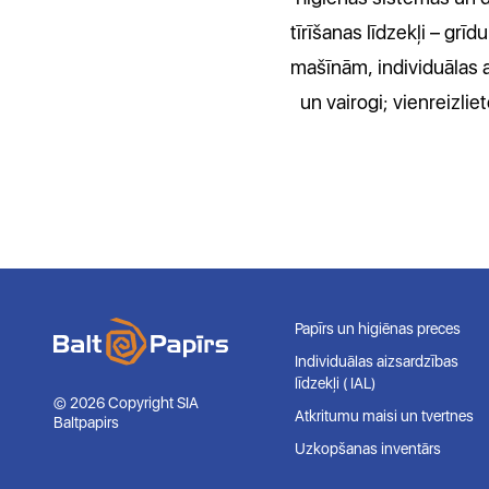
tīrīšanas līdzekļi – gr
mašīnām, individuālas ai
un vairogi; vienreizlie
Papīrs un higiēnas preces
Individuālas aizsardzības
līdzekļi ( IAL)
© 2026 Copyright SIA
Atkritumu maisi un tvertnes
Baltpapirs
Uzkopšanas inventārs