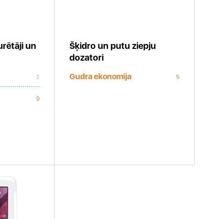
urētāji un
Šķidro un putu ziepju
dozatori
Gudra ekonomija
2
5
9