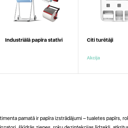
Industriālā papīra statīvi
Citi turētāji
Akcija
timenta pamatā ir papīra izstrādājumi – tualetes papīrs, rok
zatori, šķīdrās ziepes, roku dezinfekcijas līdzekļi, atkrit