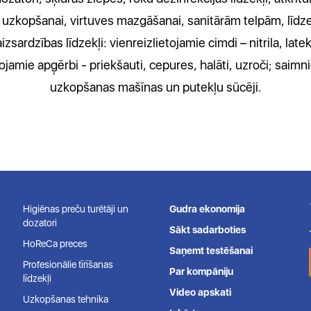
īdu uzkopšanai, virtuves mazgāšanai, sanitārām telpām, lī
zsardzības līdzekļi: vienreizlietojamie cimdi – nitrila, late
tojamie apģērbi - priekšauti, cepures, halāti, uzroči; saim
uzkopšanas mašīnas un putekļu sūcēji.
Higiēnas preču turētāji un
Gudra ekonomija
dozatori
Sākt sadarboties
HoReCa preces
Saņemt testēšanai
Profesionālie tīrīšanas
Par kompāniju
līdzekļi
Video apskati
Uzkopšanas tehnika