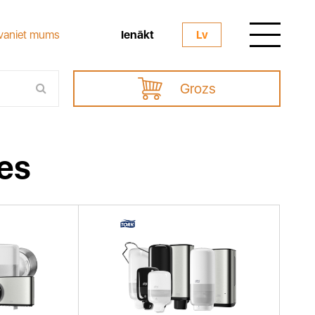
Ienākt
vaniet mums
Lv
Grozs
ces