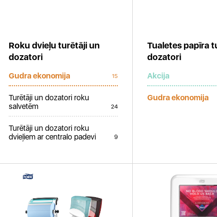
Roku dvieļu turētāji un
Tualetes papīra t
dozatori
dozatori
Gudra ekonomija
Akcija
15
Turētāji un dozatori roku
Gudra ekonomija
salvetēm
24
Turētāji un dozatori roku
dvieļiem ar centralo padevi
9