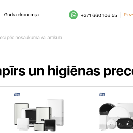
Gudra ekonomija
Piez
+371 660 106 55
pīrs un higiēnas pre