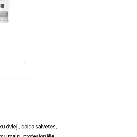
1
u dvieļi, galda salvetes,
umu maisi, profesionālie