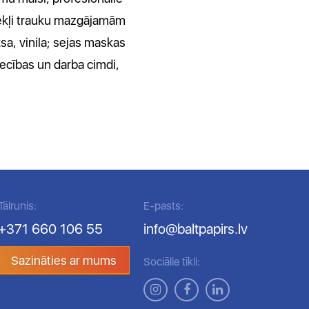
dzekļi trauku mazgājamām
ksa, vinila; sejas maskas
niecības un darba cimdi,
Tālrunis:
E-pasts:
+371 660 106 55
info@baltpapirs.lv
Sazināties ar mums
Sociālie tīkli: