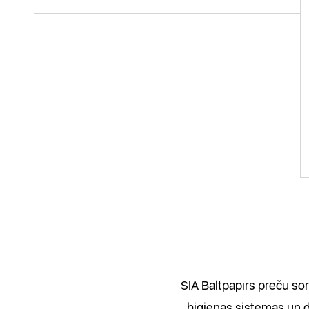
SIA Baltpapīrs preču sor
higiēnas sistēmas un do