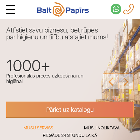
Attīstiet savu biznesu, bet rūpes
par higiēnu un tīrību atstājiet mums!
1000+
1000+
1000+
1000+
Profesionālās preces uzkopšanai un
Profesionālās preces uzkopšanai un
Profesionālās preces uzkopšanai un
Profesionālās preces uzkopšanai un
higiēnai
higiēnai
higiēnai
higiēnai
Pāriet uz katalogu
MŪSU SERVISS
MŪSU NOLIKTAVA
PIEGĀDE 24 STUNDU LAIKĀ