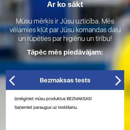
Ar ko sākt
Mūsu mērķis ir Jūsu uzticība. Mēs
vēlamies kļūt par Jūsu komandas daļu
un rūpēties par higiēnu un tīrību!
Tāpēc mēs piedāvājam:
Bezmaksas tests
Izmēģiniet mūsu produktus BEZMAKSAS!
Saņemiet paraugus uz testēšanu.