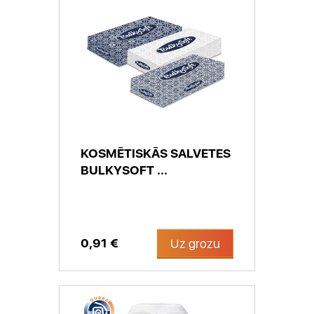
KOSMĒTISKĀS SALVETES
BULKYSOFT ...
0,91 €
Uz grozu