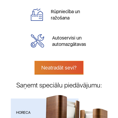
Rūpniecība un
ražošana
Autoservisi un
automazgātavas
Neatradāt sevi?
Saņemt speciālu piedāvājumu:
HORECA