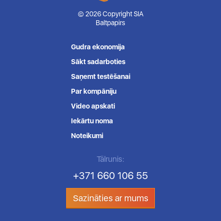
© 2026 Copyright SIA
Baltpapirs
Gudra ekonomija
Sākt sadarboties
Saņemt testēšanai
Par kompāniju
Video apskati
Iekārtu noma
Noteikumi
Tālrunis:
+371 660 106 55
Sazināties ar mums