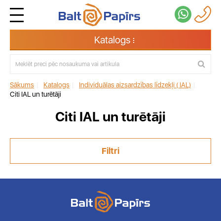
Katalogs
Sākums
|
Katalogs
|
Individuālas aizsardzības līdzekļi ( IAL)
|
Citi IAL un turētāji
Citi IAL un turētāji
Filtri