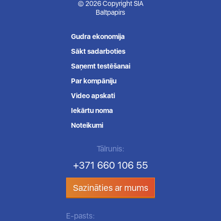
© 2026 Copyright SIA
Baltpapirs
Gudra ekonomija
Sākt sadarboties
Saņemt testēšanai
Par kompāniju
Video apskati
Iekārtu noma
Noteikumi
Tālrunis:
+371 660 106 55
Sazināties ar mums
E-pasts: