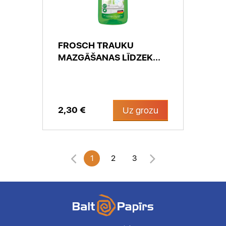
FROSCH TRAUKU
MAZGĀŠANAS LĪDZEK...
2,30 €
Uz grozu
1
2
3