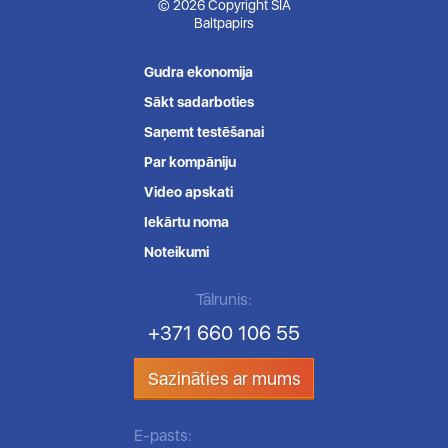
© 2026 Copyright SIA
Baltpapirs
Gudra ekonomija
Sākt sadarboties
Saņemt testēšanai
Par kompāniju
Video apskati
Iekārtu noma
Noteikumi
Tālrunis:
+371 660 106 55
Sazināties ar mums
E-pasts: