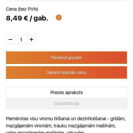
Cena (bez PVN)
8,49 € / gab.
Pievienot grozam
Saņemt speciālo cenu
Preces apraksts
Specifikācija
Piemērotas visu virsmu tirīšanai un dezinficēšanai - grīdām,
mazgājamām virsmām, trauku mazgājamām mašīnām,
veļas mazgājamām mašīnām, virtuvēm,