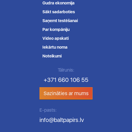
Gudra ekonomija
Sākt sadarboties
Saņemt testēšanai
Par kompāniju
Video apskati
Iekārtu noma
Noteikumi
Tālrunis:
+371 660 106 55
Sazināties ar mums
E-pasts:
info@baltpapirs.lv