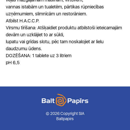
vannas istabām un tualetēm, pārtikas rūpniecības
uzņēmumiem, slimnīcām un restorāniem.
Atbilst H.A.C.C.P.
Virsmu tīrīšana: Atšķaidiet produktu atbilstoši ieteicamajām
devām un uzklājiet to ar sūkli,
lupatu vai grīdas slotu, pēc tam noskalojiet ar lielu
daudzumu ūdens.
DOZĒŠANA: 1 tablete uz 3 litriem
pH 6,5
© 2026 Copyright SIA
Baltpapirs