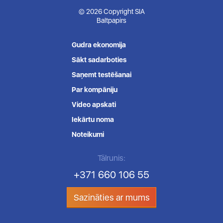
© 2026 Copyright SIA
Baltpapirs
Gudra ekonomija
Sākt sadarboties
Saņemt testēšanai
Par kompāniju
Video apskati
Iekārtu noma
Noteikumi
Tālrunis:
+371 660 106 55
Sazināties ar mums