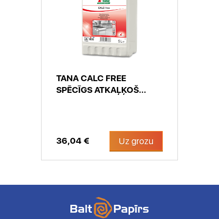
TANA CALC FREE
SPĒCĪGS ATKAĻĶOŠ...
36,04 €
Uz grozu