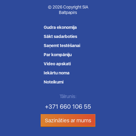
© 2026 Copyright SIA
Baltpapirs
Gudra ekonomija
Sākt sadarboties
Saņemt testēšanai
Par kompāniju
Video apskati
Iekārtu noma
Noteikumi
Tālrunis:
+371 660 106 55
Sazināties ar mums