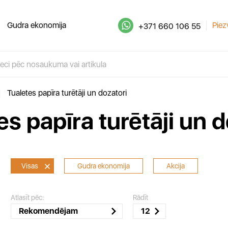
Gudra ekonomija
Piez
+371 660 106 55
|
Tualetes papīra turētāji un dozatori
es papīra turētāji un d
Visas
Gudra ekonomija
Akcija
Atlasīt pēc:
Rādīt
Rekomendējam
12