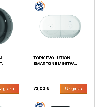
N
TORK EVOLUTION
...
SMARTONE MINITW...
73,00 €
z grozu
Uz grozu