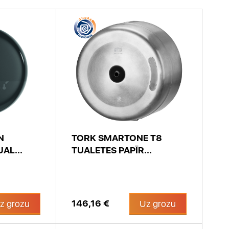
N
TORK SMARTONE T8
AL...
TUALETES PAPĪR...
146,16 €
z grozu
Uz grozu