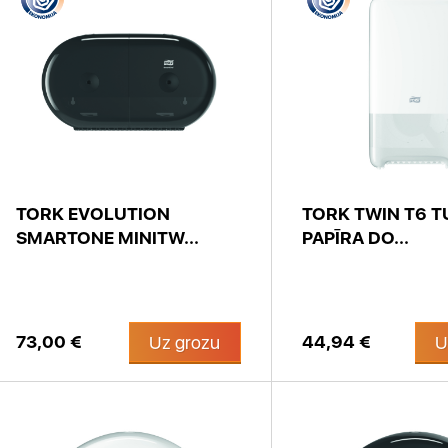
TORK EVOLUTION
TORK TWIN T6 T
SMARTONE MINITW...
PAPĪRA DO...
73,00 €
44,94 €
Uz grozu
U