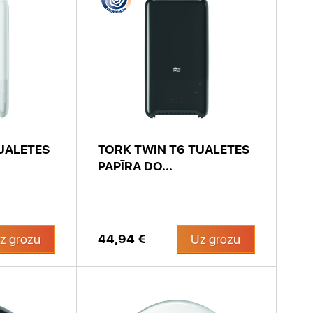
UALETES
TORK TWIN T6 TUALETES
PAPĪRA DO...
44,94 €
z grozu
Uz grozu