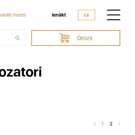
Ienākt
vaniet mums
Lv
Grozs
ozatori
1
2