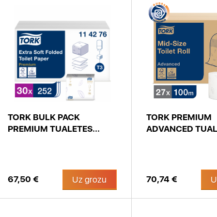
TORK BULK PACK
TORK PREMIUM
PREMIUM TUALETES...
ADVANCED TUALE
67,50 €
70,74 €
Uz grozu
U