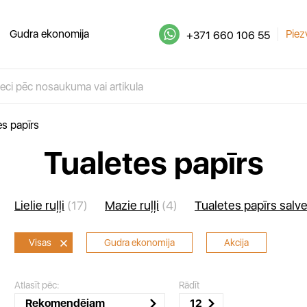
Gudra ekonomija
Piez
+371 660 106 55
es papīrs
Tualetes papīrs
Lielie ruļļi
(17)
Mazie ruļļi
(4)
Tualetes papīrs salv
Visas
Gudra ekonomija
Akcija
Atlasīt pēc:
Rādīt
Rekomendējam
12