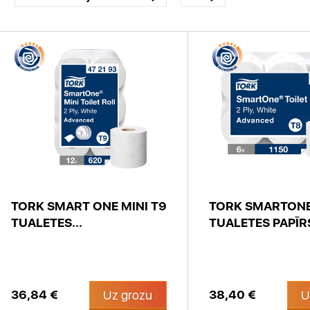
TORK SMART ONE MINI T9
TORK SMARTON
TUALETES...
TUALETES PAPĪRS
36,84 €
38,40 €
Uz grozu
U