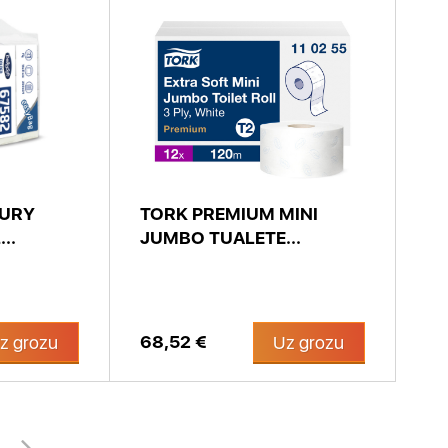
XURY
TORK PREMIUM MINI
..
JUMBO TUALETE...
68,52 €
z grozu
Uz grozu