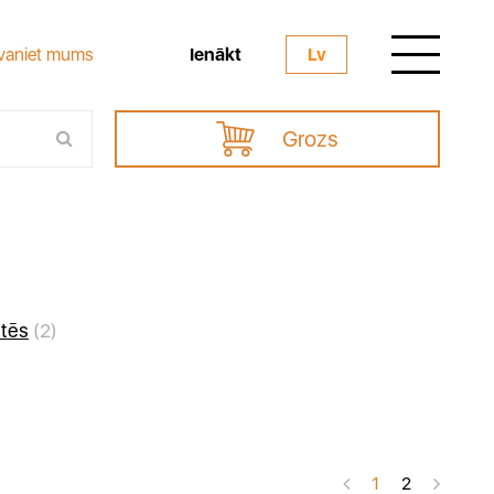
Ienākt
vaniet mums
Lv
Grozs
etēs
(2)
1
2