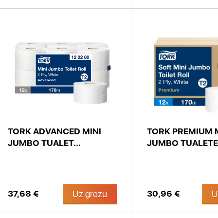
TORK ADVANCED MINI
TORK PREMIUM 
JUMBO TUALET...
JUMBO TUALETE.
37,68 €
30,96 €
Uz grozu
U