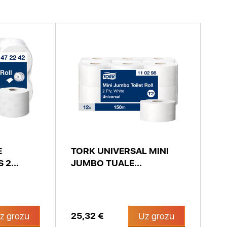
E
TORK UNIVERSAL MINI
 2...
JUMBO TUALE...
25,32 €
z grozu
Uz grozu