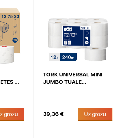
TORK UNIVERSAL MINI
TES ...
JUMBO TUALE...
39,36 €
z grozu
Uz grozu