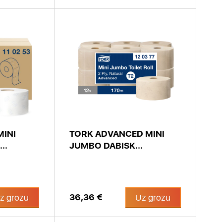
MINI
TORK ADVANCED MINI
..
JUMBO DABISK...
36,36 €
z grozu
Uz grozu