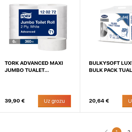
TORK ADVANCED MAXI
BULKYSOFT LU
JUMBO TUALET...
BULK PACK TUAL.
39,90 €
20,64 €
Uz grozu
U
1
2