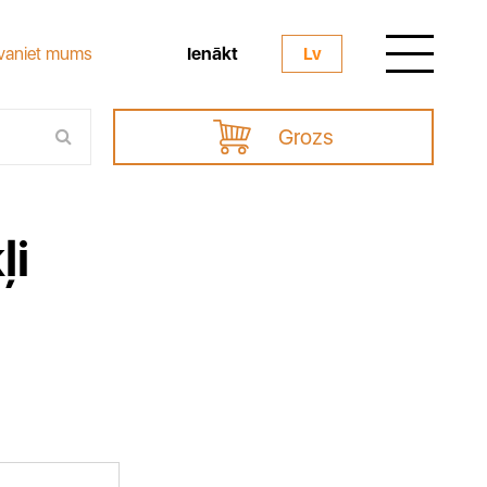
Ienākt
vaniet mums
Lv
Grozs
ļi