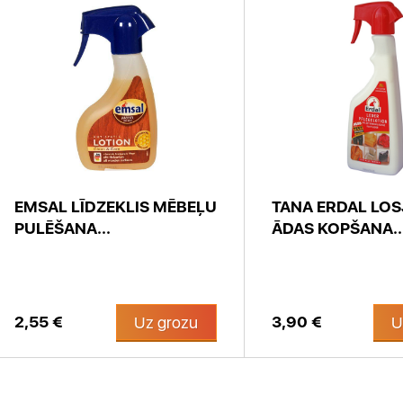
EMSAL LĪDZEKLIS MĒBEĻU
TANA ERDAL LO
PULĒŠANA...
ĀDAS KOPŠANA..
2,55 €
3,90 €
Uz grozu
U