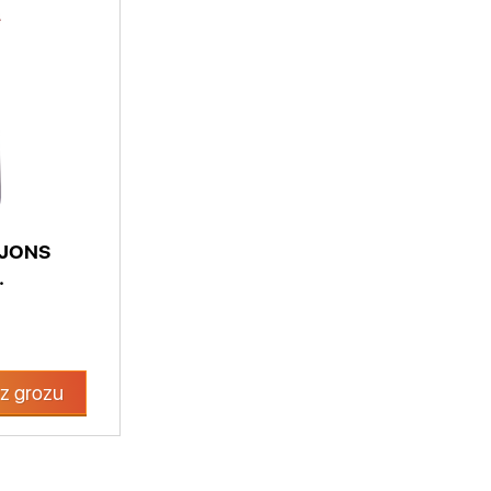
SJONS
.
z grozu