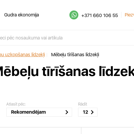
Gudra ekonomija
Piez
+371 660 106 55
pu uzkopšanas līdzekļi
|
Mēbeļu tīrīšanas līdzekļi
ēbeļu tīrīšanas līdzek
Atlasīt pēc:
Rādīt
Rekomendējam
12