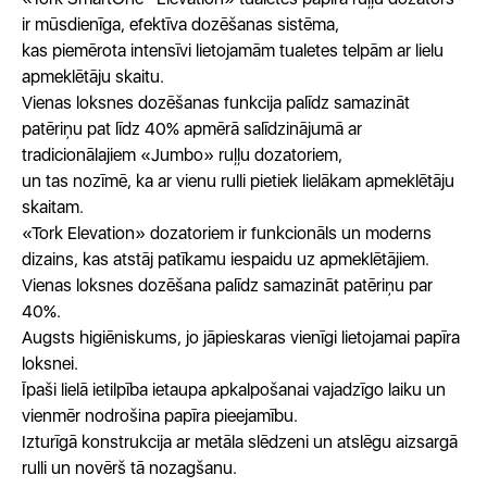
ir mūsdienīga, efektīva dozēšanas sistēma,
kas piemērota intensīvi lietojamām tualetes telpām ar lielu
apmeklētāju skaitu.
Vienas loksnes dozēšanas funkcija palīdz samazināt
patēriņu pat līdz 40% apmērā salīdzinājumā ar
tradicionālajiem «Jumbo» ruļļu dozatoriem,
un tas nozīmē, ka ar vienu rulli pietiek lielākam apmeklētāju
skaitam.
«Tork Elevation» dozatoriem ir funkcionāls un moderns
dizains, kas atstāj patīkamu iespaidu uz apmeklētājiem.
Vienas loksnes dozēšana palīdz samazināt patēriņu par
40%.
Augsts higiēniskums, jo jāpieskaras vienīgi lietojamai papīra
loksnei.
Īpaši lielā ietilpība ietaupa apkalpošanai vajadzīgo laiku un
vienmēr nodrošina papīra pieejamību.
Izturīgā konstrukcija ar metāla slēdzeni un atslēgu aizsargā
rulli un novērš tā nozagšanu.