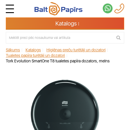
Katalogs
Sākums
|
Katalogs
|
Higiēnas preču turētāji un dozatori
|
Tualetes papīra turētāji un dozatori
|
Tork Evolution SmartOne T8 tualetes papīra dozators, melns