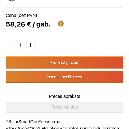
Cena (bez PVN)
58,26 € / gab.
Pievienot grozam
Saņemt speciālo cenu
Preces apraksts
Produkta dati
T8 - «SmartOne®» sistēma.
«Tork SmartOne® Elevation» tualetes papīra ruļļu dozators