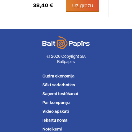
38,40 €
Uz grozu
© 2026 Copyright SIA
Baltpapirs
Gudra ekonomija
Sākt sadarboties
Saņemt testēšanai
Par kompāniju
Video apskati
Iekārtu noma
Noteikumi