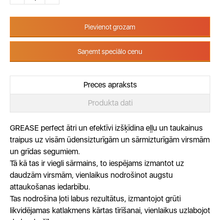
Pievienot grozam
Saņemt speciālo cenu
Preces apraksts
Produkta dati
GREASE perfect ātri un efektīvi izšķīdina eļļu un taukainus
traipus uz visām ūdensizturīgām un sārmizturīgām virsmām
un grīdas segumiem.
Tā kā tas ir viegli sārmains, to iespējams izmantot uz
daudzām virsmām, vienlaikus nodrošinot augstu
attaukošanas iedarbību.
Tas nodrošina ļoti labus rezultātus, izmantojot grūti
likvidējamas katlakmens kārtas tīrīšanai, vienlaikus uzlabojot