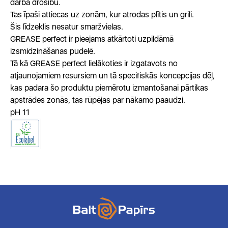
darba drošību.
Tas īpaši attiecas uz zonām, kur atrodas plītis un grili.
Šis līdzeklis nesatur smaržvielas.
GREASE perfect ir pieejams atkārtoti uzpildāmā
izsmidzināšanas pudelē.
Tā kā GREASE perfect lielākoties ir izgatavots no
atjaunojamiem resursiem un tā specifiskās koncepcijas dēļ,
kas padara šo produktu piemērotu izmantošanai pārtikas
apstrādes zonās, tas rūpējas par nākamo paaudzi.
pH 11