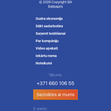
© 2026 Copyright SIA
Baltpapirs
Gudra ekonomija
Sākt sadarboties
Saņemt testēšanai
Par kompāniju
Video apskati
Iekārtu noma
Noteikumi
Tālrunis:
+371 660 106 55
Sazināties ar mums
E-pasts: