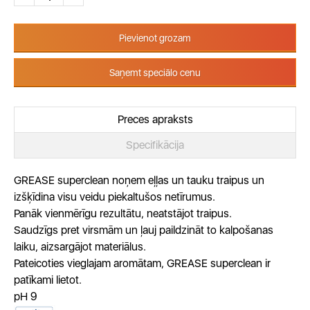
Pievienot grozam
Saņemt speciālo cenu
Preces apraksts
Specifikācija
GREASE superclean noņem eļļas un tauku traipus un
izšķīdina visu veidu piekaltušos netīrumus.
Panāk vienmērīgu rezultātu, neatstājot traipus.
Saudzīgs pret virsmām un ļauj paildzināt to kalpošanas
laiku, aizsargājot materiālus.
Pateicoties vieglajam aromātam, GREASE superclean ir
patīkami lietot.
pH 9