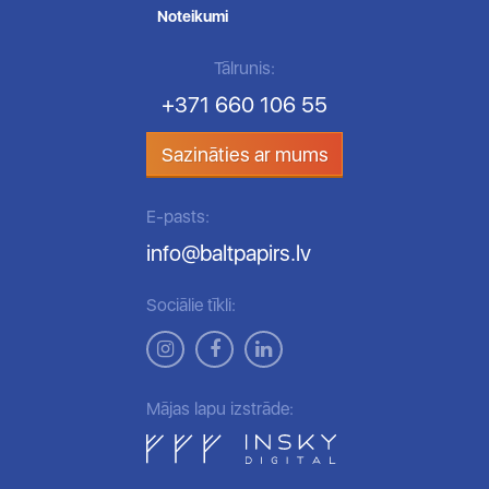
Noteikumi
Tālrunis:
+371 660 106 55
Sazināties ar mums
E-pasts:
info@baltpapirs.lv
Sociālie tīkli:
Mājas lapu izstrāde: