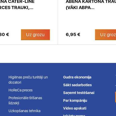
NA CATER-LINE
ABENA KARTONA TRA
CES TRAUKI,...
(VĀKI ABPA...
80 €
6,95 €
Uz grozu
Uz gro
Higiēnas preču turētāji un
Gudra ekonomija
dozatori
Sākt sadarboties
HoReCa preces
Saņemt testēšanai
Profesionālie tīrīšanas
Par kompāniju
līdzekļi
Video apskati
Uzkopšanas tehnika