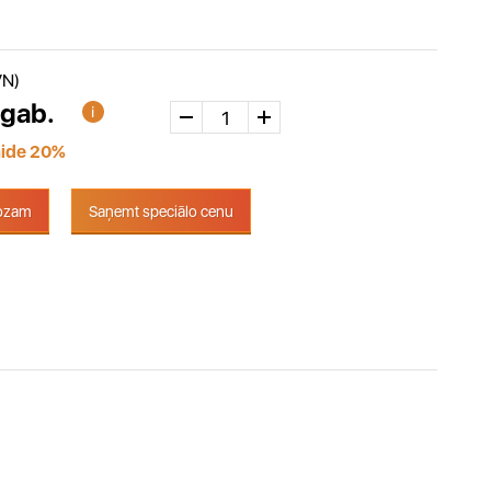
VN)
 gab.
aide 20%
rozam
Saņemt speciālo cenu