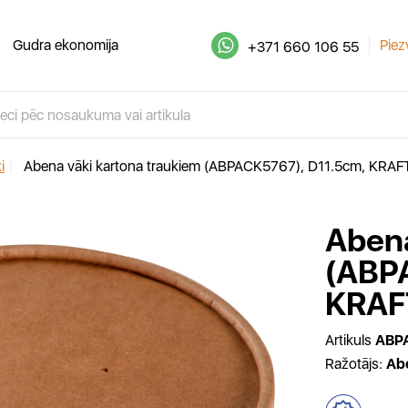
Gudra ekonomija
Piez
+371 660 106 55
i
|
Abena vāki kartona traukiem (ABPACK5767), D11.5cm, KRAFT
Abena
(ABP
KRAFT
Artikuls
ABP
Ražotājs:
Ab