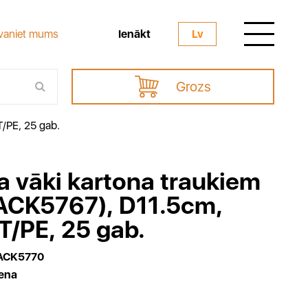
Ienākt
vaniet mums
Lv
Grozs
/PE, 25 gab.
 vāki kartona traukiem
ACK5767), D11.5cm,
/PE, 25 gab.
ACK5770
ena