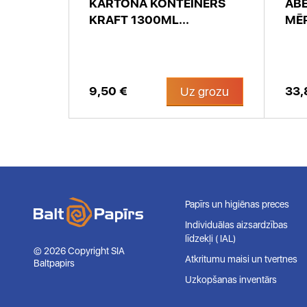
MIUM
KARTONA KONTEINERS
ABE
KRAFT 1300ML...
MĒR
9,50 €
33,
 grozu
Uz grozu
Papīrs un higiēnas preces
Individuālas aizsardzības
līdzekļi ( IAL)
© 2026 Copyright SIA
Atkritumu maisi un tvertnes
Baltpapirs
Uzkopšanas inventārs