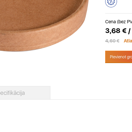
Cena (bez P
3,68 € /
4,60 €
Atl
Pievienot g
ecifikācija