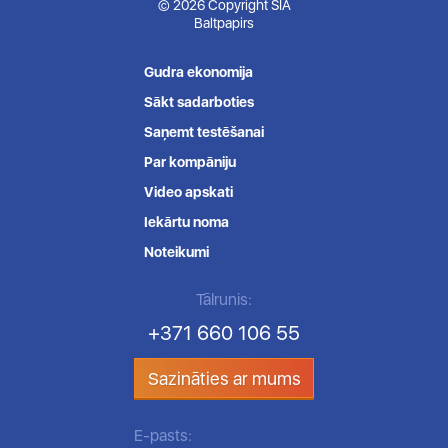
© 2026 Copyright SIA
Baltpapirs
Gudra ekonomija
Sākt sadarboties
Saņemt testēšanai
Par kompāniju
Video apskati
Iekārtu noma
Noteikumi
Tālrunis:
+371 660 106 55
Sazināties ar mums
E-pasts: