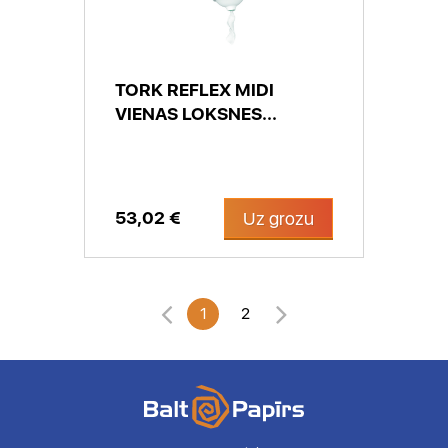
TORK REFLEX MIDI
VIENAS LOKSNES...
53,02 €
Uz grozu
1
2