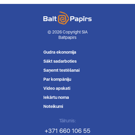
© 2026 Copyright SIA
Baltpapirs
Gudra ekonomija
Sākt sadarboties
Saņemt testēšanai
Par kompāniju
Video apskati
Iekārtu noma
Noteikumi
Tālrunis:
+371 660 106 55