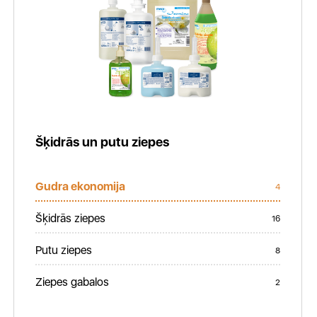
Šķidrās un putu ziepes
Gudra ekonomija
4
Šķidrās ziepes
16
Putu ziepes
8
Ziepes gabalos
2