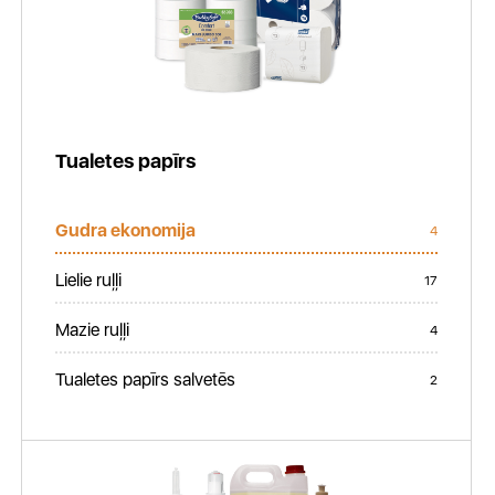
Tualetes papīrs
Gudra ekonomija
4
Lielie ruļļi
17
Mazie ruļļi
4
Tualetes papīrs salvetēs
2