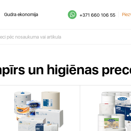
Gudra ekonomija
Piez
+371 660 106 55
pīrs un higiēnas pre