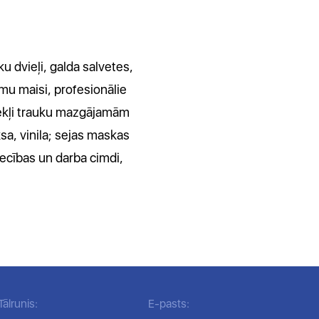
u dvieļi, galda salvetes,
umu maisi, profesionālie
dzekļi trauku mazgājamām
ksa, vinila; sejas maskas
niecības un darba cimdi,
Tālrunis:
E-pasts: