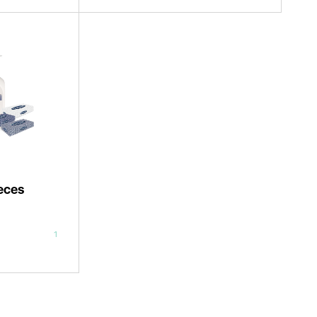
reces
1