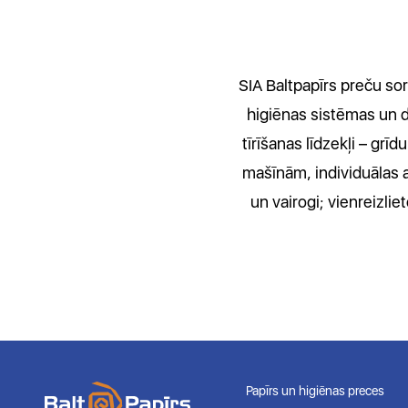
SIA Baltpapīrs preču sor
higiēnas sistēmas un do
tīrīšanas līdzekļi – gr
mašīnām, individuālas ai
un vairogi; vienreizlie
Papīrs un higiēnas preces