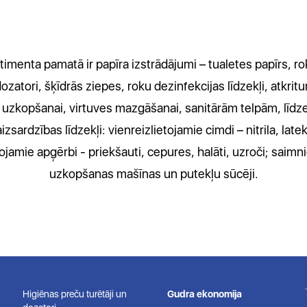
timenta pamatā ir papīra izstrādājumi – tualetes papīrs, rok
zatori, šķīdrās ziepes, roku dezinfekcijas līdzekļi, atkrit
īdu uzkopšanai, virtuves mazgāšanai, sanitārām telpām, lī
zsardzības līdzekļi: vienreizlietojamie cimdi – nitrila, late
tojamie apģērbi - priekšauti, cepures, halāti, uzroči; saim
uzkopšanas mašīnas un putekļu sūcēji.
Higiēnas preču turētāji un
Gudra ekonomija