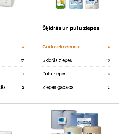
Šķidrās un putu ziepes
Gudra ekonomija
4
4
Šķidrās ziepes
17
16
Putu ziepes
4
8
tēs
Ziepes gabalos
2
2