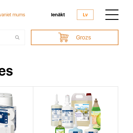
Ienākt
vaniet mums
Lv
Grozs
ces