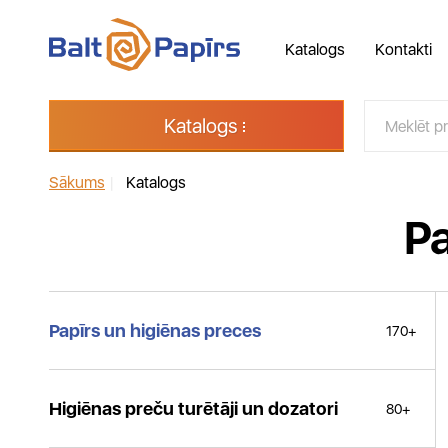
Katalogs
Kontakti
Katalogs
Sākums
|
Katalogs
Pa
Papīrs un higiēnas preces
170+
Higiēnas preču turētāji un dozatori
80+