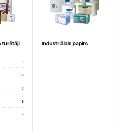
 turētāji
Industriālais papīrs
10
14
2
18
4