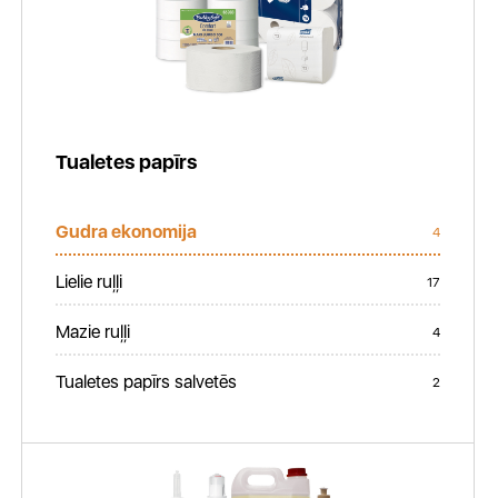
Tualetes papīrs
Gudra ekonomija
4
Lielie ruļļi
17
Mazie ruļļi
4
Tualetes papīrs salvetēs
2