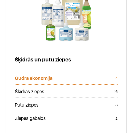
Šķidrās un putu ziepes
Gudra ekonomija
4
Šķidrās ziepes
16
Putu ziepes
8
Ziepes gabalos
2