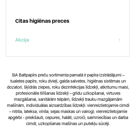
Citas higiēnas preces
Akcija
1
SIA Baltpapīrs preču sortimenta pamatā ir papīra izstrādājumi –
tualetes papīrs, roku dvieļi, galda salvetes, higiēnas sistēmas un
dozatori, šķīdrās ziepes, roku dezinfekcijas līdzekļi, atkritumu maisi,
profesionālie tīrīšanas līdzekļi – grīdu uzkopšanai, virtuves
mazgāšanai, sanitārām telpām, līdzekļi trauku mazgājamām
mašīnām, individuālas aizsardzības līdzekļi: vienreizlietojamie cimdi
– nitrila, lateksa, vinila; sejas maskas un vairogi; vienreizlietojamie
apģērbi - priekšauti, cepures, halāti, uzroči; saimniecības un darba
cimdi, uzkopšanas mašīnas un putekļu sūcēji.