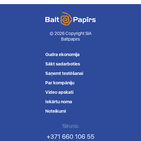
© 2026 Copyright SIA
Baltpapirs
Gudra ekonomija
Sākt sadarboties
Saņemt testēšanai
Par kompāniju
Video apskati
Iekārtu noma
Noteikumi
Tālrunis:
+371 660 106 55