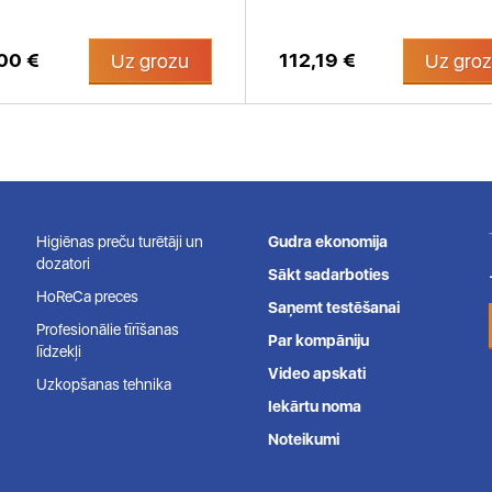
00 €
112,19 €
Uz grozu
Uz gro
Higiēnas preču turētāji un
Gudra ekonomija
dozatori
Sākt sadarboties
HoReCa preces
Saņemt testēšanai
Profesionālie tīrīšanas
Par kompāniju
līdzekļi
Video apskati
Uzkopšanas tehnika
Iekārtu noma
Noteikumi