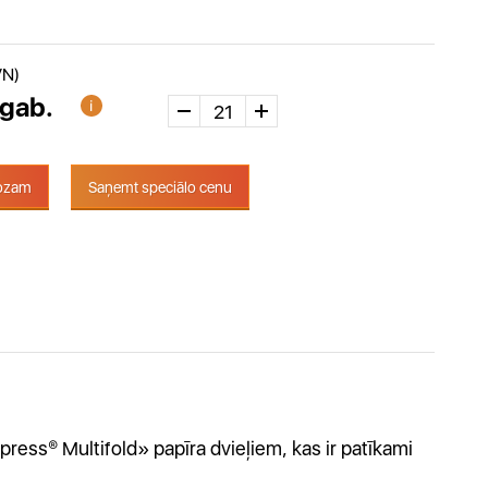
VN)
 gab.
rozam
Saņemt speciālo cenu
ess® Multifold» papīra dvieļiem, kas ir patīkami