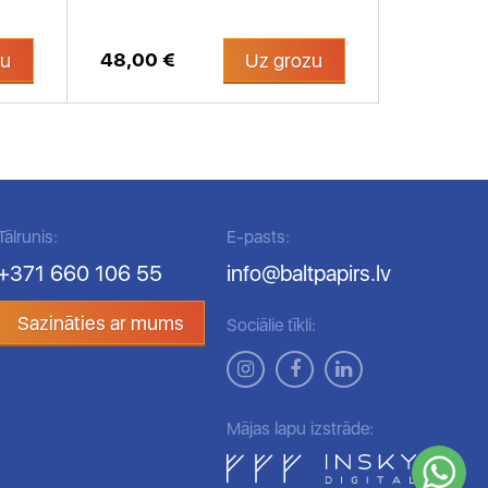
48,00 €
48,00 €
zu
Uz grozu
Tālrunis:
E-pasts:
+371 660 106 55
info@baltpapirs.lv
Sazināties ar mums
Sociālie tīkli:
Mājas lapu izstrāde: