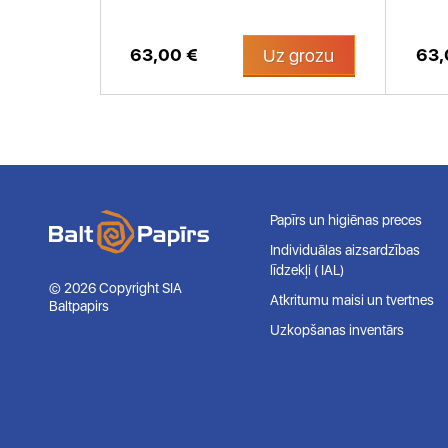
63,00 €
63,
 grozu
Uz grozu
Papīrs un higiēnas preces
Individuālas aizsardzības
līdzekļi ( IAL)
© 2026 Copyright SIA
Atkritumu maisi un tvertnes
Baltpapirs
Uzkopšanas inventārs