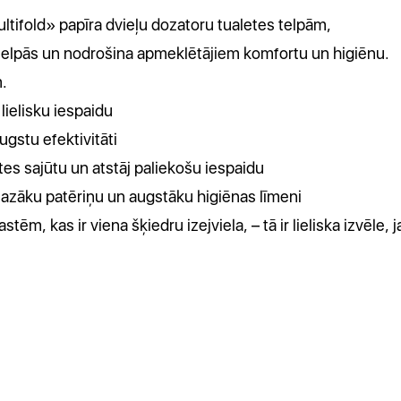
Multifold» papīra dvieļu dozatoru tualetes telpām,
 telpās un nodrošina apmeklētājiem komfortu un higiēnu.
m.
 lielisku iespaidu
gstu efektivitāti
ātes sajūtu un atstāj paliekošu iespaidu
azāku patēriņu un augstāku higiēnas līmeni
ēm, kas ir viena šķiedru izejviela, – tā ir lieliska izvēle, 