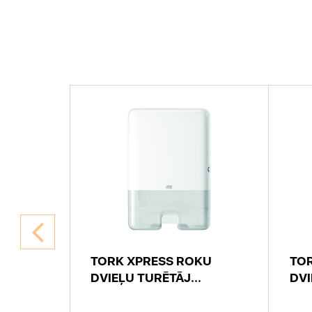
GN
TORK XPRESS ROKU
TO
DVIEĻU TURĒTĀJ...
DVI