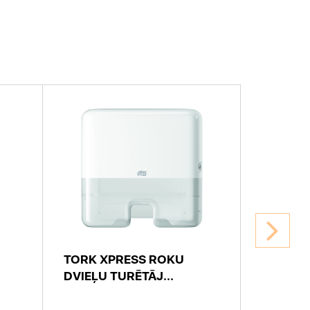
TORK XPRESS ROKU
TORK X
DVIEĻU TURĒTĀJ...
DVIEĻU 