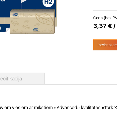
Cena (bez P
3,37 € /
Pievienot g
ecifikācija
viem viesiem ar mīkstiem «Advanced» kvalitātes «Tork Xpr