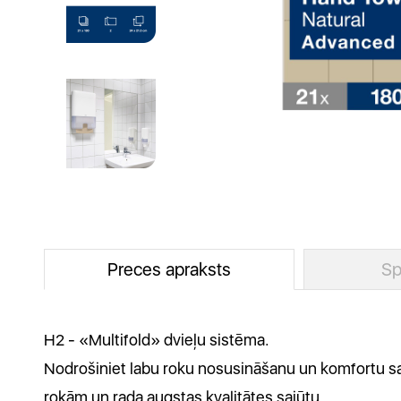
Preces apraksts
Sp
H2 - «Multifold» dvieļu sistēma.
Nodrošiniet labu roku nosusināšanu un komfortu sa
rokām un rada augstas kvalitātes sajūtu.