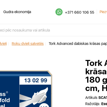
Gudra ekonomija
Piez
+371 660 106 55
vieļi
|
Roku dvieļi salvetēs
|
Tork Advanced dabiskas krāsas papīr
Tork 
krāsa
180 g
cm, 
Artikuls
SCA
Ražotājs:
Ess