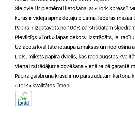
Šie dvieļi ir piemēroti lietošanai ar «Tork Xpress® 
kurās ir vidēja apmeklētāju plūsma. Iederas mazās
Papīrs ir izgatavots no 100% pārstrādātām šķiedrā
Pievilcīgs «Tork» lapas dekors: izstrādāts, lai radītu
Uzlabota kvalitāte ietaupa izmaksas un nodrošina au
Liels, mīksts papīra dvielis, kas rada augstas kvalit
Viena izstrādājuma dozēšana vienā reizē garantē m
Papīra gaišbrūnā krāsa ir no pārstrādātām kartona kast
«Tork» kvalitātes līmeni.