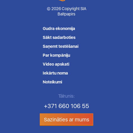
© 2026 Copyright SIA
Baltpapirs
Gudra ekonomija
Sākt sadarboties
Saņemt testēšanai
Par kompāniju
Video apskati
Iekārtu noma
Noteikumi
Tālrunis:
+371 660 106 55
Sazināties ar mums