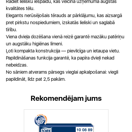
Radiet lielisku iespaidu, kas veicina uzņēmuma augstas
kvalitātes tēlu.
Elegants nerūsējošais tērauds ar pārklājumu, kas aizsargā
pret pirkstu nospiedumiem, izskatās lieliski un saglabā
tīrību.
Viena dvieļa dozēšana vienā reizē garantē mazāku patēriņu
un augstāku higiēnas līmeni.
Ļoti kompakta konstrukcija — pievilcīga un ietaupa vietu.
Papildināšanas funkcija garantē, ka papīra dvieļi nekad
nebeidzas.
No sāniem atverams pārsegs vieglai apkalpošanai: viegli
papildināt, līdz pat 2,5 pakām.
Rekomendējam jums