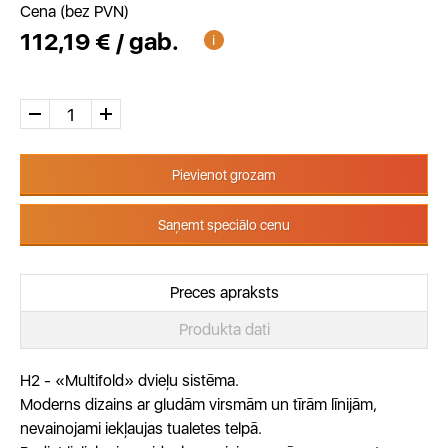
Cena (bez PVN)
112,19 € / gab.
Pievienot grozam
Saņemt speciālo cenu
Preces apraksts
Produkta dati
H2 - «Multifold» dvieļu sistēma.
Moderns dizains ar gludām virsmām un tīrām līnijām,
nevainojami iekļaujas tualetes telpā.