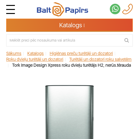
Katalogs
Sākums
|
Katalogs
|
Higiēnas preču turētāji un dozatori
|
Roku dvieļu turētāji un dozatori
|
Turētāji un dozatori roku salvetēm
|
Tork Image Design Xpress roku dvieļu turētājs H2, nerūs.tērauda