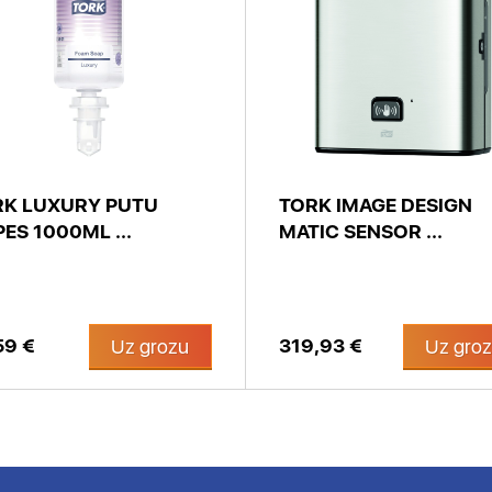
RK LUXURY PUTU
TORK IMAGE DESIGN
PES 1000ML ...
MATIC SENSOR ...
59 €
319,93 €
Uz grozu
Uz gro