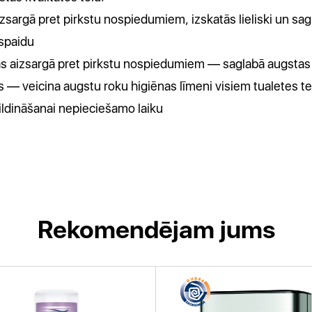
sargā pret pirkstu nospiedumiem, izskatās lieliski un sagl
spaidu
kas aizsargā pret pirkstu nospiedumiem — saglabā augstas 
ts — veicina augstu roku higiēnas līmeni visiem tualetes 
ildināšanai nepieciešamo laiku
Rekomendējam jums