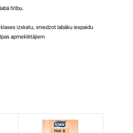
abā tīrību.
klases izskatu, sniedzot labāku iespaidu
telpas apmeklētājiem