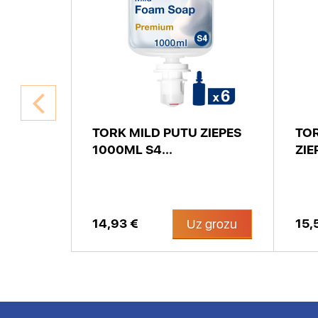
TORK MILD PUTU ZIEPES
TO
..
1000ML S4...
ZIE
14,93 €
15,
 grozu
Uz grozu