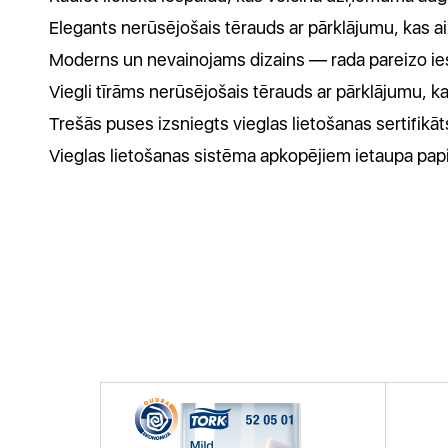
Elegants nerūsējošais tērauds ar pārklājumu, kas aiz
Moderns un nevainojams dizains — rada pareizo ie
Viegli tīrāms nerūsējošais tērauds ar pārklājumu, 
Trešās puses izsniegts vieglas lietošanas sertifikā
Vieglas lietošanas sistēma apkopējiem ietaupa pap