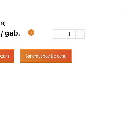
VN)
 / gab.
rozam
Saņemt speciālo cenu