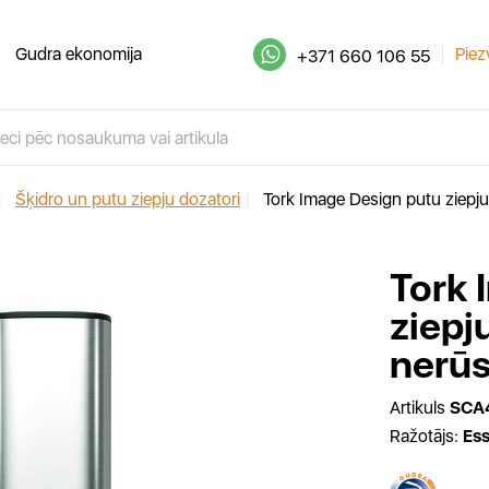
Gudra ekonomija
Piez
+371 660 106 55
|
Šķidro un putu ziepju dozatori
|
Tork Image Design putu ziepju
Tork 
ziepj
nerūs
Artikuls
SCA
Ražotājs:
Ess