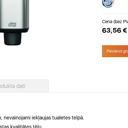
Cena (bez P
63,56 €
Pievienot g
odukta dati
 nevainojami iekļaujas tualetes telpā.
tas kvalitātes tēlu.