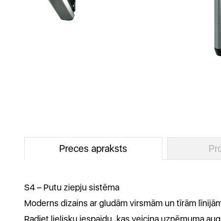
Preces apraksts
Pr
S4 – Putu ziepju sistēma
Moderns dizains ar gludām virsmām un tīrām līnijām,
Radiet lielisku iespaidu, kas veicina uzņēmuma augs