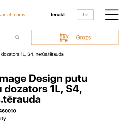
Ienākt
vaniet mums
Lv
Grozs
 dozators 1L, S4, nerūs.tērauda
Image Design putu
u dozators 1L, S4,
.tērauda
460010
ity