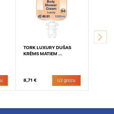
TORK LUXURY DUŠAS
TORK S
KRĒMS MATIEM ...
TUALETE
8,71 €
146,16 
zu
Uz grozu