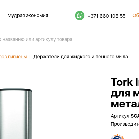
Мудрая экономия
Об
+371 660 106 55
ров гигиены
|
Держатели для жидкого и пенного мыла
Tork 
для 
мета
Артикул
SC
Производит