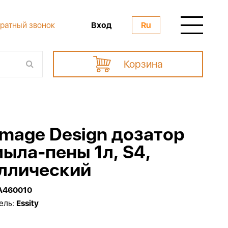
Вход
ратный звонок
Ru
Корзина
Image Design дозатор
мыла-пены 1л, S4,
ллический
A460010
ель:
Essity