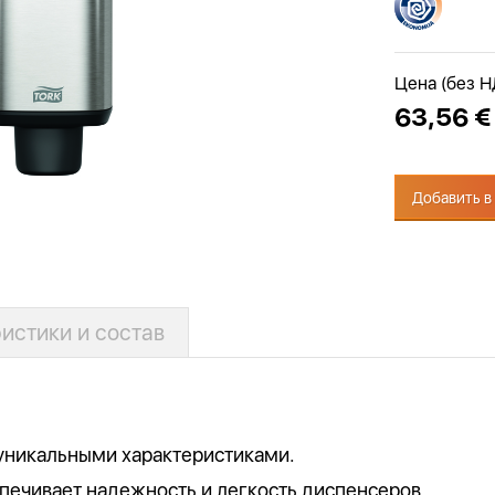
Цена (без 
63,56 €
Добавить в
истики и состав
 уникальными характеристиками.
печивает надежность и легкость диспенсеров.