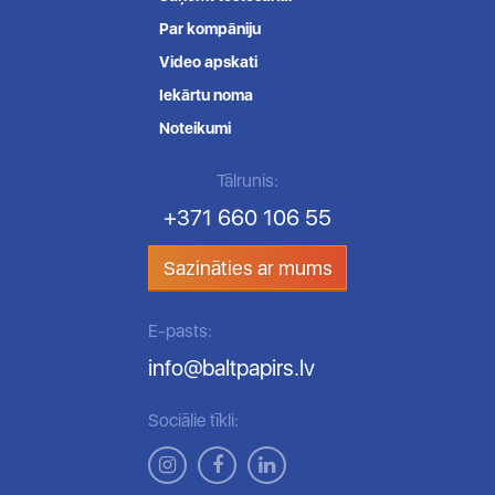
Par kompāniju
Video apskati
Iekārtu noma
Noteikumi
Tālrunis:
+371 660 106 55
Sazināties ar mums
E-pasts:
info@baltpapirs.lv
Sociālie tīkli: