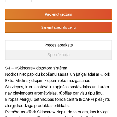
Pievienot grozam
Saņemt speciālo cenu
Preces apraksts
Specifikācija
S4 – «Skincare» dozatora sistēma
Nodrošiniet papildu kopšanu sausai un jutīgai ādai ar «Tork
Extra Mild» šķidrajām ziepēm roku mazgāšanai.
Šīs ziepes, kuru sastāvā ir kopjošas sastāvdaļas un kurām
nav pievienotas aromātvielas, rūpējas par visu tipu ādu.
Eiropas Alerģiju pētniecības fonda centra (ECARF) piešķirts
alerģijdraudzīga produkta sertifikāts.
Piemērotas «Tork Skincare» ziepju dozatoriem, kas ir viegli