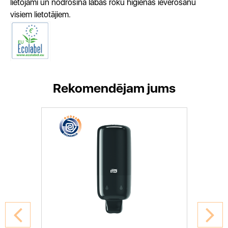
lietojami un nodrošina labas roku higiēnas ievērošanu
visiem lietotājiem.
Rekomendējam jums