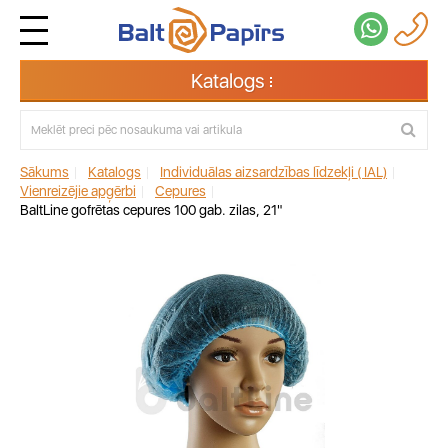
Katalogs
Sākums
|
Katalogs
|
Individuālas aizsardzības līdzekļi ( IAL)
|
Vienreizējie apģērbi
|
Cepures
|
BaltLine gofrētas cepures 100 gab. zilas, 21"