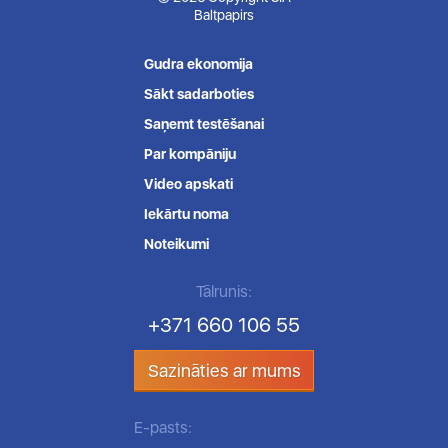
Baltpapirs
Gudra ekonomija
Sākt sadarboties
Saņemt testēšanai
Par kompāniju
Video apskati
Iekārtu noma
Noteikumi
Tālrunis:
+371 660 106 55
Sazināties ar mums
E-pasts: