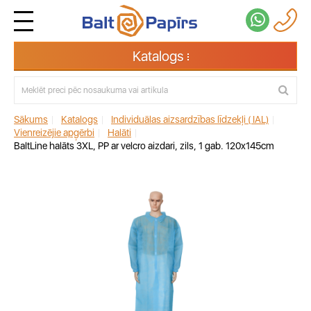
Katalogs
Sākums
|
Katalogs
|
Individuālas aizsardzības līdzekļi ( IAL)
|
Vienreizējie apģērbi
|
Halāti
|
BaltLine halāts 3XL, PP ar velcro aizdari, zils, 1 gab. 120x145cm