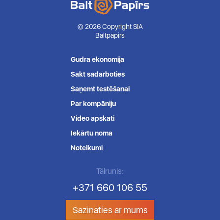
© 2026 Copyright SIA
Baltpapirs
Gudra ekonomija
Sākt sadarboties
Saņemt testēšanai
Par kompāniju
Video apskati
Iekārtu noma
Noteikumi
Tālrunis:
+371 660 106 55
Sazināties ar mums