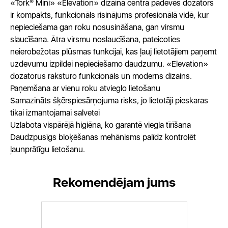
«Tork® Mini» «Elevation» dizaina centra padeves dozators
ir kompakts, funkcionāls risinājums profesionālā vidē, kur
nepieciešama gan roku nosusināšana, gan virsmu
slaucīšana. Ātra virsmu noslaucīšana, pateicoties
neierobežotas plūsmas funkcijai, kas ļauj lietotājiem paņemt
uzdevumu izpildei nepieciešamo daudzumu. «Elevation»
dozatorus raksturo funkcionāls un moderns dizains.
Paņemšana ar vienu roku atvieglo lietošanu
Samazināts šķērspiesārņojuma risks, jo lietotāji pieskaras
tikai izmantojamai salvetei
Uzlabota vispārējā higiēna, ko garantē viegla tīrīšana
Daudzpusīgs bloķēšanas mehānisms palīdz kontrolēt
ļaunprātīgu lietošanu.
Rekomendējam jums