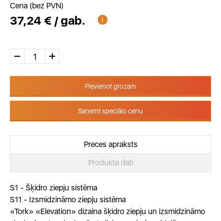
Cena (bez PVN)
37,24 € / gab.
Pievienot grozam
Saņemt speciālo cenu
Preces apraksts
Produkta dati
S1 - Šķidro ziepju sistēma
S11 - Izsmidzināmo ziepju sistēma
«Tork» «Elevation» dizaina šķidro ziepju un izsmidzināmo