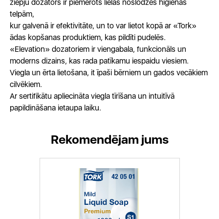
ziepju dozators ir piemērots lielas noslodzes higiēnas
telpām,
kur galvenā ir efektivitāte, un to var lietot kopā ar «Tork»
ādas kopšanas produktiem, kas pildīti pudelēs.
«Elevation» dozatoriem ir viengabala, funkcionāls un
moderns dizains, kas rada patīkamu iespaidu viesiem.
Viegla un ērta lietošana, it īpaši bērniem un gados vecākiem
cilvēkiem.
Ar sertifikātu apliecināta viegla tīrīšana un intuitīvā
papildināšana ietaupa laiku.
Rekomendējam jums