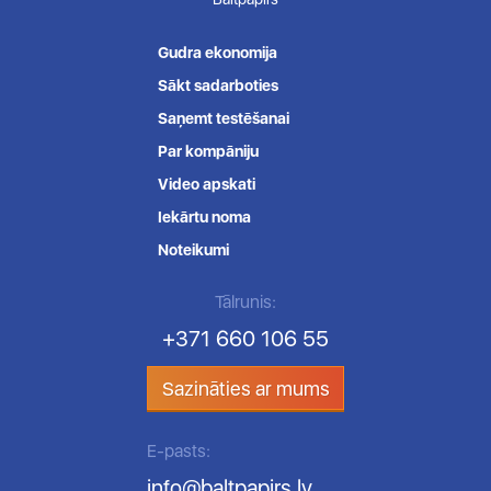
Gudra ekonomija
Sākt sadarboties
Saņemt testēšanai
Par kompāniju
Video apskati
Iekārtu noma
Noteikumi
Tālrunis:
+371 660 106 55
Sazināties ar mums
E-pasts:
info@baltpapirs.lv