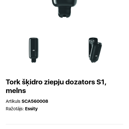
Tork šķidro ziepju dozators S1,
melns
Artikuls
SCA560008
Ražotājs:
Essity