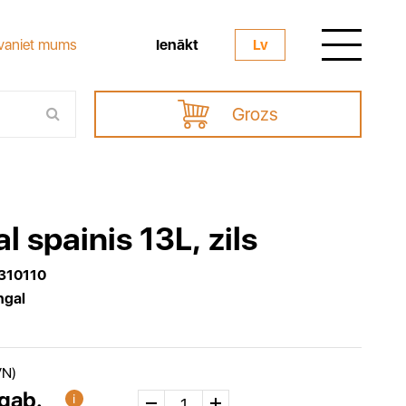
Ienākt
vaniet mums
Lv
Grozs
l spainis 13L, zils
310110
ngal
VN)
 gab.