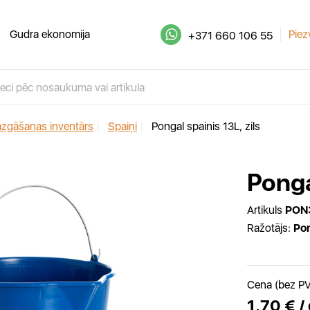
Gudra ekonomija
Piez
+371 660 106 55
azgāšanas inventārs
|
Spaiņi
|
Pongal spainis 13L, zils
Ponga
Artikuls
PON
Ražotājs:
Po
Cena (bez P
1,70 € /