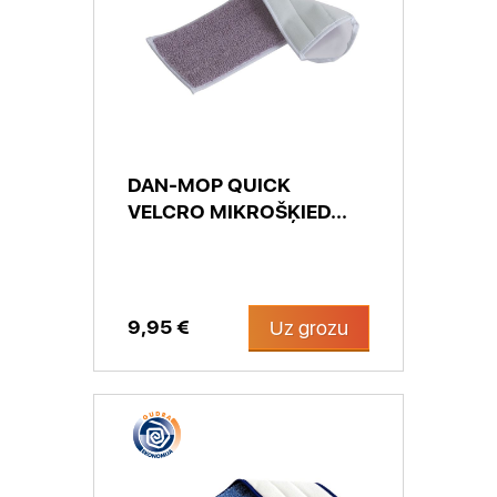
DAN-MOP QUICK
VELCRO MIKROŠĶIED...
9,95 €
Uz grozu