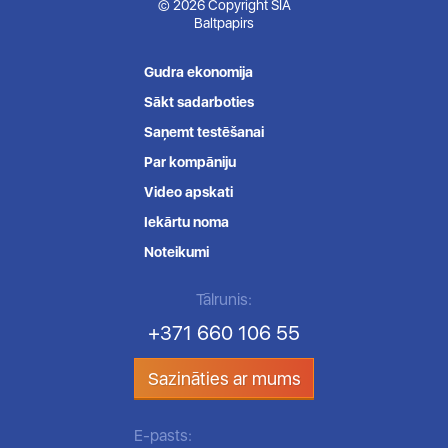
© 2026 Copyright SIA
Baltpapirs
Gudra ekonomija
Sākt sadarboties
Saņemt testēšanai
Par kompāniju
Video apskati
Iekārtu noma
Noteikumi
Tālrunis:
+371 660 106 55
Sazināties ar mums
E-pasts: