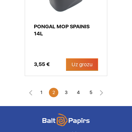
PONGAL MOP SPAINIS
14L
3,55 €
Uz grozu
1
2
3
4
5