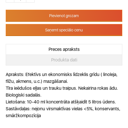
Pievienot grozam
Saņemt speciālo cenu
Preces apraksts
Produkta dati
Apraksts: Efektīvs un ekonomisks līdzeklis grīdu ( linoleja,
flīžu, akmens, u.c.) mazgāšanai.
Tīra ieēdušos eļļas un trauku traipus. Nekairina rokas ādu.
Bioloģiski sadalās.
Lietošana: 10-40 ml koncentrāta atšķaidīt 5 litros ūdens.
Sastāvdaļas: nejonu virsmaktīvas vielas <5%, konservants,
smāržkompozīcija