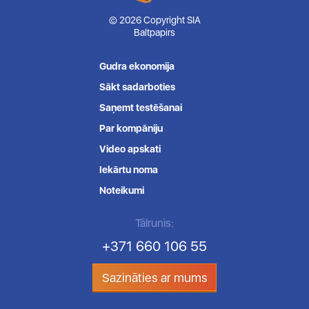
© 2026 Copyright SIA
Baltpapirs
Gudra ekonomija
Sākt sadarboties
Saņemt testēšanai
Par kompāniju
Video apskati
Iekārtu noma
Noteikumi
Tālrunis:
+371 660 106 55
Sazināties ar mums