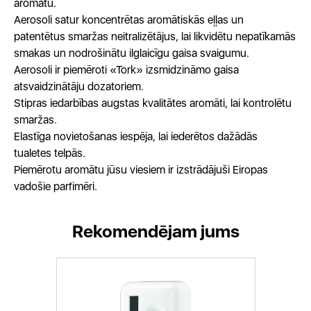
aromātu.
Aerosoli satur koncentrētas aromātiskās eļļas un
patentētus smaržas neitralizētājus, lai likvidētu nepatīkamās
smakas un nodrošinātu ilglaicīgu gaisa svaigumu.
Aerosoli ir piemēroti «Tork» izsmidzināmo gaisa
atsvaidzinātāju dozatoriem.
Stipras iedarbības augstas kvalitātes aromāti, lai kontrolētu
smaržas.
Elastīga novietošanas iespēja, lai iederētos dažādās
tualetes telpās.
Piemērotu aromātu jūsu viesiem ir izstrādājuši Eiropas
vadošie parfimēri.
Rekomendējam jums