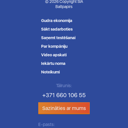
© 2026 Copyright SIA
Baltpapirs
Gudra ekonomija
Sākt sadarboties
Saņemt testēšanai
Par kompāniju
Video apskati
Iekārtu noma
Noteikumi
Tālrunis:
+371 660 106 55
Sazināties ar mums
E-pasts: