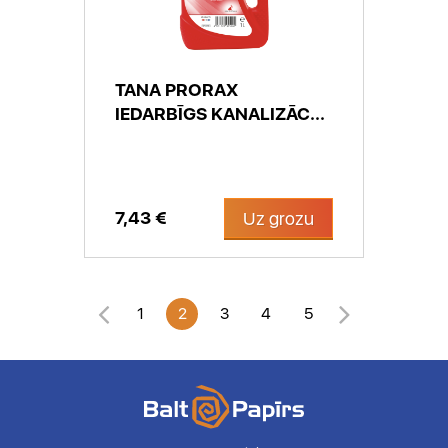
TANA PRORAX
IEDARBĪGS KANALIZĀC...
7,43 €
Uz grozu
1
2
3
4
5