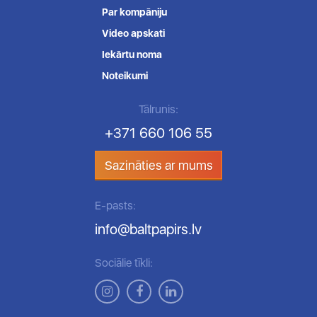
Par kompāniju
Video apskati
Iekārtu noma
Noteikumi
Tālrunis:
+371 660 106 55
Sazināties ar mums
E-pasts:
info@baltpapirs.lv
Sociālie tīkli: