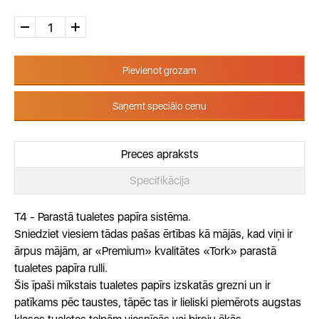
Pievienot grozam
Saņemt speciālo cenu
Preces apraksts
Specifikācija
T4 - Parastā tualetes papīra sistēma.
Sniedziet viesiem tādas pašas ērtības kā mājās, kad viņi ir
ārpus mājām, ar «Premium» kvalitātes «Tork» parastā
tualetes papīra rulli.
Šis īpaši mīkstais tualetes papīrs izskatās grezni un ir
patīkams pēc taustes, tāpēc tas ir lieliski piemērots augstas