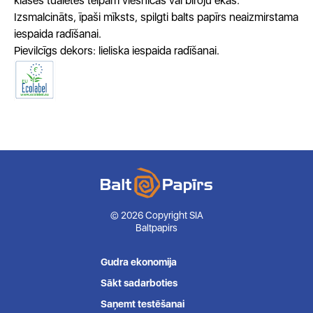
klases tualetes telpām viesnīcās vai biroju ēkās.
Izsmalcināts, īpaši mīksts, spilgti balts papīrs neaizmirstama
iespaida radīšanai.
Pievilcīgs dekors: lieliska iespaida radīšanai.
© 2026 Copyright SIA
Baltpapirs
Gudra ekonomija
Sākt sadarboties
Saņemt testēšanai