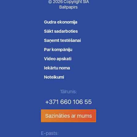
© 2026 Copyright SIA
Baltpapirs
Gudra ekonomija
Sākt sadarboties
Saņemt testēšanai
Par kompāniju
Video apskati
Iekārtu noma
Noteikumi
Tālrunis:
+371 660 106 55
Sazināties ar mums
E-pasts: