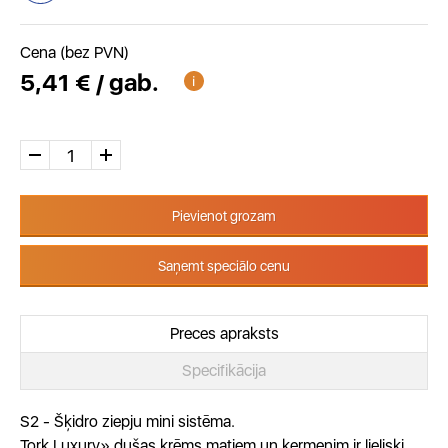
Cena (bez PVN)
5,41 € / gab.
Pievienot grozam
Saņemt speciālo cenu
Preces apraksts
Specifikācija
S2 - Šķidro ziepju mini sistēma.
Tork Luxury» dušas krēms matiem un ķermenim ir lieliski