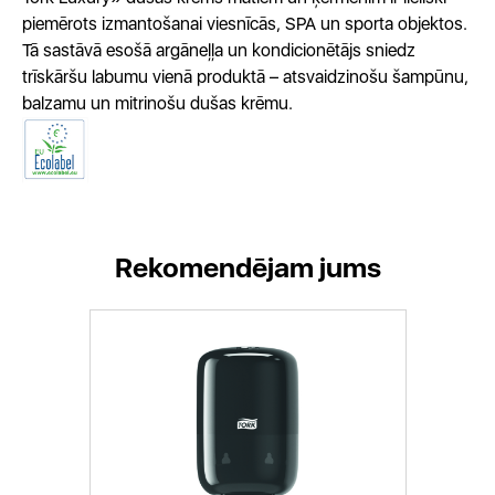
piemērots izmantošanai viesnīcās, SPA un sporta objektos.
Tā sastāvā esošā argāneļļa un kondicionētājs sniedz
trīskāršu labumu vienā produktā – atsvaidzinošu šampūnu,
balzamu un mitrinošu dušas krēmu.
Rekomendējam jums