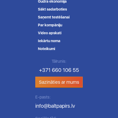
Gudra ekonomija
Sākt sadarboties
Saņemt testēšanai
Par kompāniju
Video apskati
Iekārtu noma
Noteikumi
Tālrunis:
+371 660 106 55
Sazināties ar mums
E-pasts:
info@baltpapirs.lv