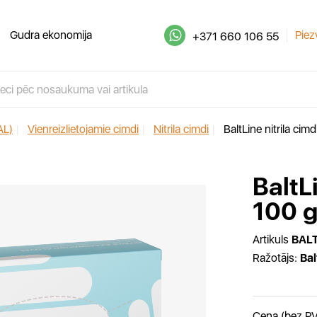
Gudra ekonomija
Piez
+371 660 106 55
AL)
|
Vienreizlietojamie cimdi
|
Nitrila cimdi
|
BaltLine nitrila cim
BaltL
100 g
Artikuls
BAL
Ražotājs:
Bal
Cena (bez P