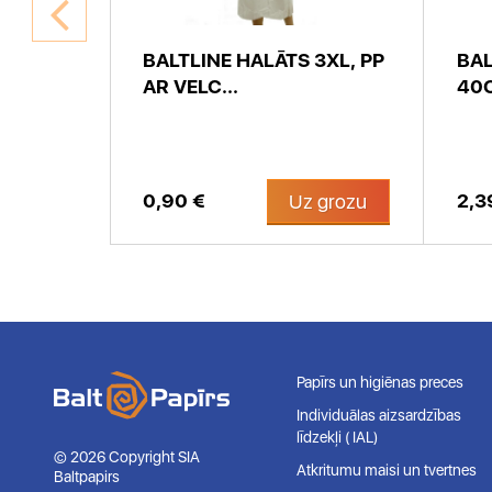
BALTLINE HALĀTS 3XL, PP
BAL
AMĀS
AR VELC...
40C
0,90 €
2,3
 grozu
Uz grozu
Papīrs un higiēnas preces
Individuālas aizsardzības
līdzekļi ( IAL)
© 2026 Copyright SIA
Atkritumu maisi un tvertnes
Baltpapirs