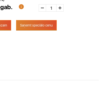
 gab.
rozam
Saņemt speciālo cenu