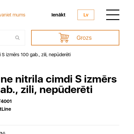
Ienākt
vaniet mums
Lv
Grozs
di S izmērs 100 gab., zili, nepūderēti
ine nitrila cimdi S izmērs
ab., zili, nepūderēti
T4001
tLine
VN)