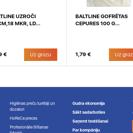
TLINE UZROČI
BALTLINE GOFRĒTAS
M,18 MKR, LD...
CEPURES 100 G...
9 €
1,79 €
Uz grozu
Uz gro
Higiēnas preču turētāji un
Gudra ekonomija
dozatori
Sākt sadarboties
HoReCa preces
Saņemt testēšanai
Profesionālie tīrīšanas
Par kompāniju