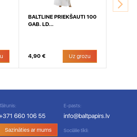
BALTLINE PRIEKŠAUTI 100
BALTLI
GAB. LD...
BERETES
4,90 €
2,90 €
zu
Uz grozu
Tālrunis:
E-pasts:
+371 660 106 55
info@baltpapirs.lv
Sazināties ar mums
Sociālie tīkli: