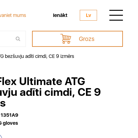
Ienākt
vaniet mums
Lv
Grozs
G bezšuvju adīti cimdi, CE 9 izmērs
lex Ultimate ATG
vju adīti cimdi, CE 9
s
11351A9
G gloves