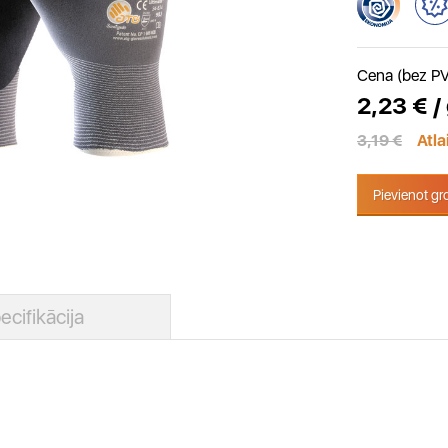
Cena (bez P
2,23 € /
3,19 €
Atl
Pievienot g
ecifikācija