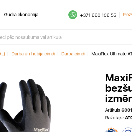
Gudra ekonomija
Piez
+371 660 106 55
AL)
|
Darba un hobija cimdi
|
Darba cimdi
|
MaxiFlex Ultimate AT
MaxiF
bezšu
izmēr
Artikuls
600
Ražotājs:
AT