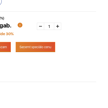
VN)
 gab.
aide 30%
rozam
Saņemt speciālo cenu