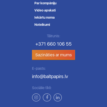
Par kompāniju
Video apskati
Iekārtu noma
Noteikumi
Tālrunis:
+371 660 106 55
Sazināties ar mums
E-pasts:
info@baltpapirs.lv
Sociālie tīkli: