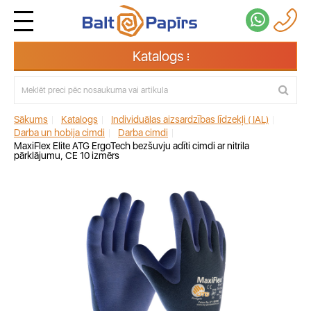
Katalogs
Sākums
|
Katalogs
|
Individuālas aizsardzības līdzekļi ( IAL)
|
Darba un hobija cimdi
|
Darba cimdi
|
MaxiFlex Elite ATG ErgoTech bezšuvju adīti cimdi ar nitrila
pārklājumu, CE 10 izmērs