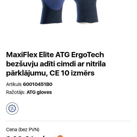
MaxiFlex Elite ATG ErgoTech
bezšuvju adīti cimdi ar nitrila
pārklājumu, CE 10 izmērs
Artikuls
60010451B0
Ražotājs:
ATG gloves
Cena (bez PVN)