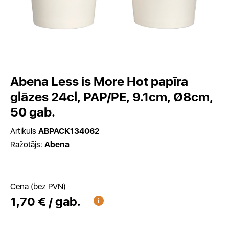
Abena Less is More Hot papīra
glāzes 24cl, PAP/PE, 9.1cm, Ø8cm,
50 gab.
Artikuls
ABPACK134062
Ražotājs:
Abena
Cena (bez PVN)
1,70 € / gab.