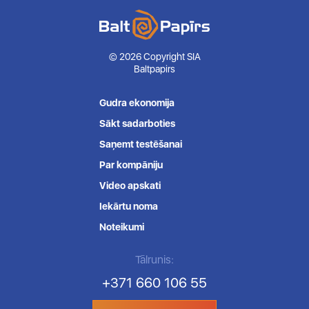
© 2026 Copyright SIA
Baltpapirs
Gudra ekonomija
Sākt sadarboties
Saņemt testēšanai
Par kompāniju
Video apskati
Iekārtu noma
Noteikumi
Tālrunis:
+371 660 106 55