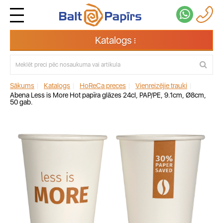
Katalogs
Sākums
|
Katalogs
|
HoReCa preces
|
Vienreizējie trauki
|
Abena Less is More Hot papīra glāzes 24cl, PAP/PE, 9.1cm, Ø8cm,
50 gab.