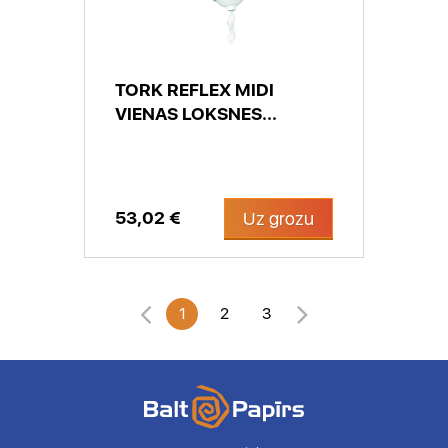
TORK REFLEX MIDI
VIENAS LOKSNES...
53,02 €
Uz grozu
1
2
3