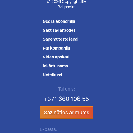
© 2026 Copyright SIA
Baltpapirs
Gudra ekonomija
Sākt sadarboties
Saņemt testēšanai
Par kompāniju
Video apskati
Iekārtu noma
Noteikumi
Tālrunis:
+371 660 106 55
Sazināties ar mums
E-pasts: