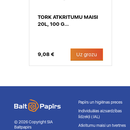
TORK ATKRITUMU MAISI
20L, 100 G...
9,08 €
Uz grozu
Papīrs un higiēnas preces
Individuālas aizsardzības
līdzekļi ( IAL)
© 2026 Copyright SIA
Atkritumu maisi un tvertnes
Baltpapirs