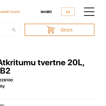
Ienākt
vaniet mums
Lv
Grozs
Atkritumu tvertne 20L,
 B2
226100
ity
VN)