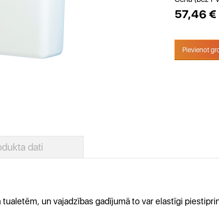
57,46 € 
Pievienot g
odukta dati
ualetēm, un vajadzības gadījumā to var elastīgi piestiprin