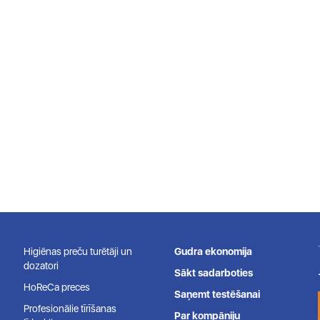
Higiēnas preču turētāji un
Gudra ekonomija
dozatori
Sākt sadarboties
HoReCa preces
Saņemt testēšanai
Profesionālie tīrīšanas
Par kompāniju