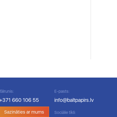
Tālrunis:
E-pasts:
+371 660 106 55
info@baltpapirs.lv
Sazināties ar mums
Sociālie tīkli: