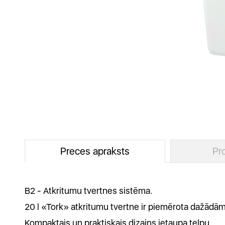
Preces apraksts
Pr
B2 - Atkritumu tvertnes sistēma.
20 l «Tork» atkritumu tvertne ir piemērota dažādām t
Kompaktais un praktiskais dizains ietaupa telpu.