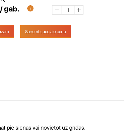
/ gab.
rozam
Saņemt speciālo cenu
āt pie sienas vai novietot uz grīdas.