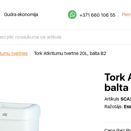
Gudra ekonomija
Piez
+371 660 106 55
itumu tvertnes
|
Tork Atkritumu tvertne 20L, balta B2
Tork 
balta
Artikuls
SCA
Ražotājs:
Ess
Cena (bez P