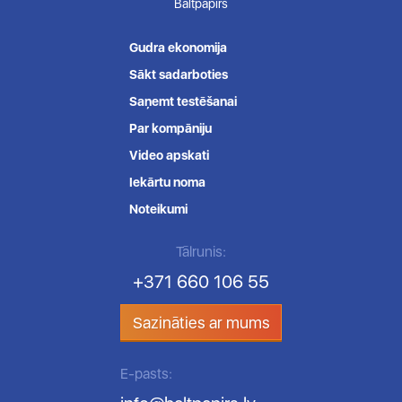
Baltpapirs
Gudra ekonomija
Sākt sadarboties
Saņemt testēšanai
Par kompāniju
Video apskati
Iekārtu noma
Noteikumi
Tālrunis:
+371 660 106 55
Sazināties ar mums
E-pasts: