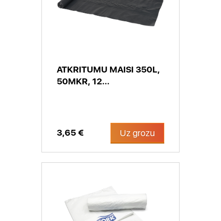
ATKRITUMU MAISI 350L,
50MKR, 12...
3,65 €
Uz grozu