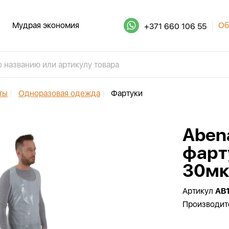
Мудрая экономия
Об
+371 660 106 55
ты
|
Одноразовая одежда
|
Фартуки
Aben
фарт
30мк
Артикул
AB
Производит