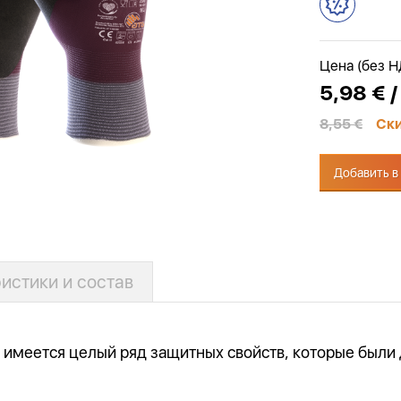
Цена (без 
5,98 € /
8,55 €
Ск
Добавить в
истики и состав
1 имеется целый ряд защитных свойств, которые был