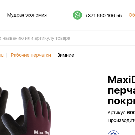
Мудрая экономия
Об
+371 660 106 55
ты
|
Рабочие перчатки
|
Зимние
Maxi
перч
покр
Артикул
60
Производит