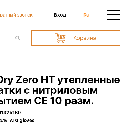
Вход
ратный звонок
Ru
Корзина
Dry Zero HT утепленные
атки с нитриловым
ытием CE 10 разм.
013251B0
ель:
ATG gloves