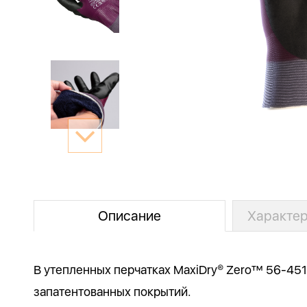
Описание
Характер
В утепленных перчатках MaxiDry® Zero™ 56-45
запатентованных покрытий.