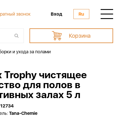
Вход
ратный звонок
Ru
Корзина
борки и ухода за полами
x Trophy чистящее
ство для полов в
тивных залах 5 л
712734
ель:
Tana-Chemie