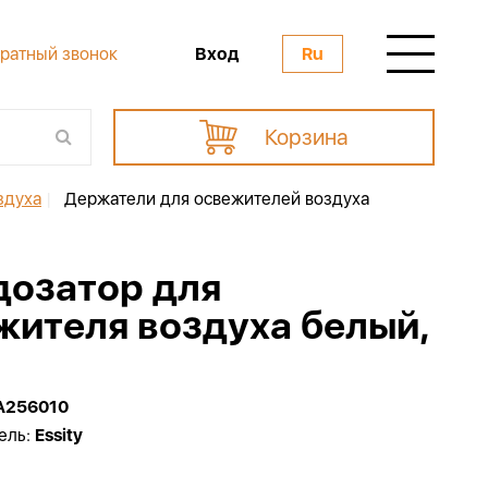
Вход
ратный звонок
Ru
Корзина
здуха
|
Держатели для освежителей воздуха
 дозатор для
жителя воздуха белый,
A256010
ель:
Essity