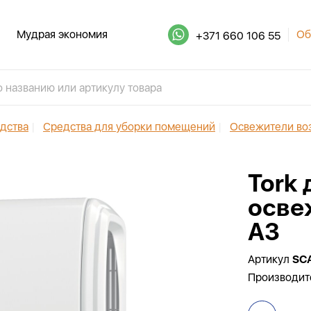
Мудрая экономия
Об
+371 660 106 55
дства
|
Средства для уборки помещений
|
Освежители во
Tork
осве
A3
Артикул
SC
Производит