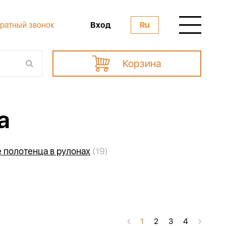
Вход
ратный звонок
Ru
Корзина
а
полотенца в рулонах
(19)
1
2
3
4