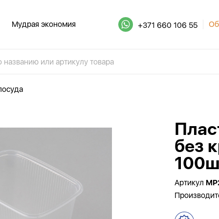
Мудрая экономия
Об
+371 660 106 55
посуда
Плас
без 
100ш
Артикул
MP
Производит