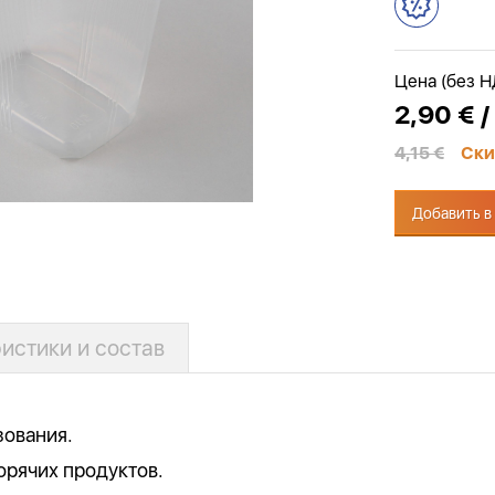
Цена (без 
2,90 € /
4,15 €
Ски
Добавить в
истики и состав
зования.
орячих продуктов.