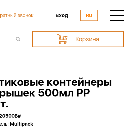
Вход
ратный звонок
Ru
Корзина
тиковые контейнеры
крышек 500мл PP
т.
20500B#
ель:
Multipack