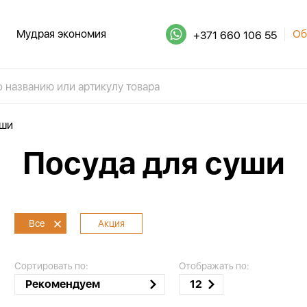
Мудрая экономия
Об
+371 660 106 55
уши
Посуда для суши
Все
Акция
Сортировать по:
Отображать по:
Рекомендуем
12