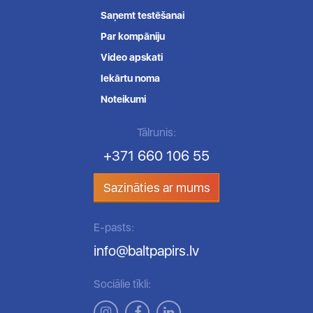
Saņemt testēšanai
Par kompāniju
Video apskati
Iekārtu noma
Noteikumi
Tālrunis:
+371 660 106 55
Sazināties ar mums
E-pasts:
info@baltpapirs.lv
Sociālie tīkli: