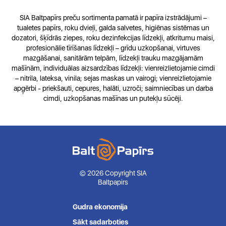
SIA Baltpapīrs preču sortimenta pamatā ir papīra izstrādājumi –
tualetes papīrs, roku dvieļi, galda salvetes, higiēnas sistēmas un
dozatori, šķīdrās ziepes, roku dezinfekcijas līdzekļi, atkritumu maisi,
profesionālie tīrīšanas līdzekļi – grīdu uzkopšanai, virtuves
mazgāšanai, sanitārām telpām, līdzekļi trauku mazgājamām
mašīnām, individuālas aizsardzības līdzekļi: vienreizlietojamie cimdi
– nitrila, lateksa, vinila; sejas maskas un vairogi; vienreizlietojamie
apģērbi - priekšauti, cepures, halāti, uzroči; saimniecības un darba
cimdi, uzkopšanas mašīnas un putekļu sūcēji.
© 2026 Copyright SIA
Baltpapirs
Gudra ekonomija
Sākt sadarboties