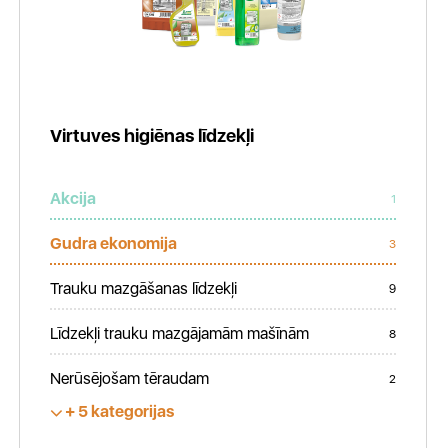
Virtuves higiēnas līdzekļi
Akcija
1
Gudra ekonomija
3
Trauku mazgāšanas līdzekļi
9
Līdzekļi trauku mazgājamām mašīnām
8
Nerūsējošam tēraudam
2
5 kategorijas